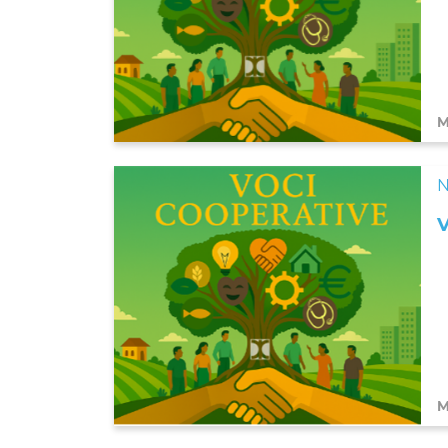
M
N
M