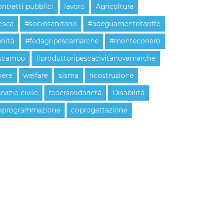
ontratti pubblici
lavoro
Agricoltura
esca
#sociosanitario
#adeguamentotariffe
anità
#fedagripescamarche
#monteconero
scampo
#produttoripescacivitanovamarche
liere
welfare
sisma
ricostruzione
rvizio civile
federsolidarietà
Disabilità
oprogrammazione
coprogettazione