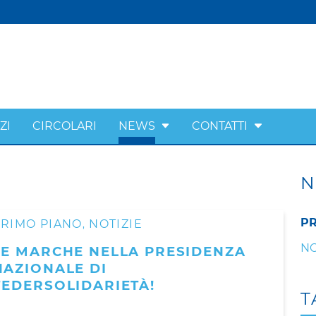
ZI
CIRCOLARI
NEWS
CONTATTI
N
PR
PRIMO PIANO
NOTIZIE
,
NO
LE MARCHE NELLA PRESIDENZA
NAZIONALE DI
FEDERSOLIDARIETÀ!
T