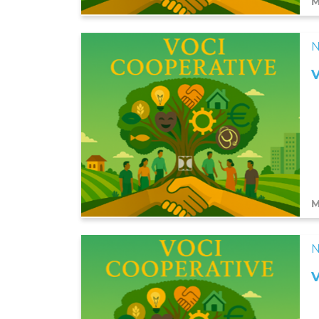
M
N
M
N