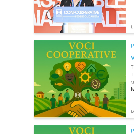
L
T
T
g
f
M