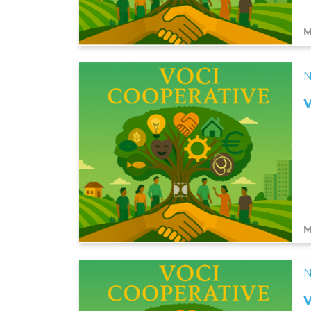
M
N
M
N