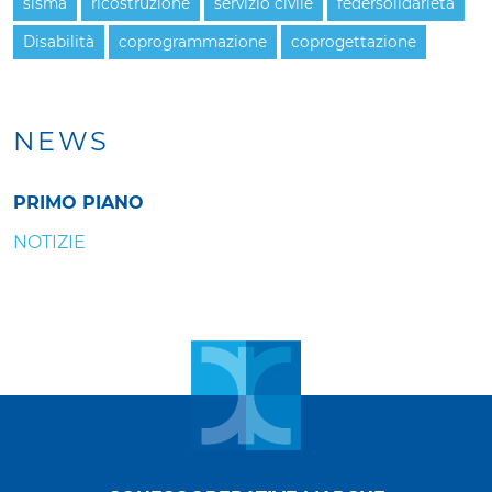
sisma
ricostruzione
servizio civile
federsolidarietà
Disabilità
coprogrammazione
coprogettazione
NEWS
PRIMO PIANO
NOTIZIE