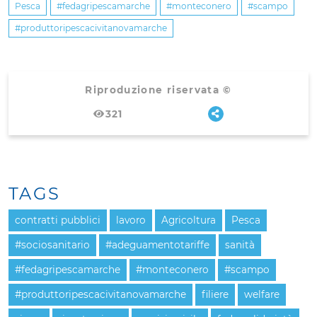
Pesca
#fedagripescamarche
#monteconero
#scampo
#produttoripescacivitanovamarche
Riproduzione riservata ©
321
TAGS
contratti pubblici
lavoro
Agricoltura
Pesca
#sociosanitario
#adeguamentotariffe
sanità
#fedagripescamarche
#monteconero
#scampo
#produttoripescacivitanovamarche
filiere
welfare